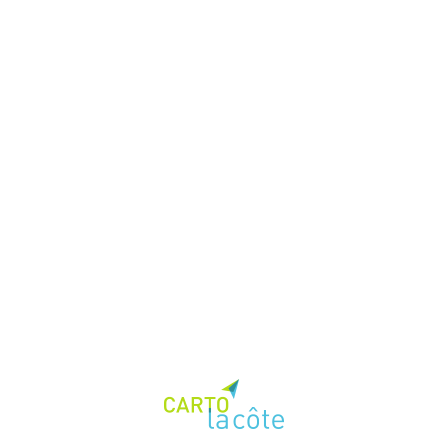
Données
Actualités
Documentation
interface (beta)
Theme:
Loading...
{{mainCtrl.gmfThemeManager.getThemeName() | 