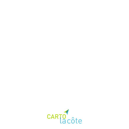
Données
Actualités
Documentation
interface (beta)
Theme:
Loading...
{{mainCtrl.gmfThemeManager.getThemeName() | 