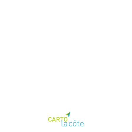
Données
Actualités
Documentation
interface (beta)
Theme:
Loading...
{{mainCtrl.gmfThemeManager.getThemeName() | 