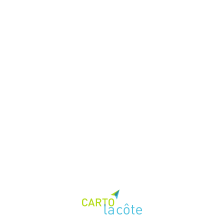
Données
Actualités
Documentation
interface (beta)
Theme:
Loading...
{{mainCtrl.gmfThemeManager.getThemeName() | 