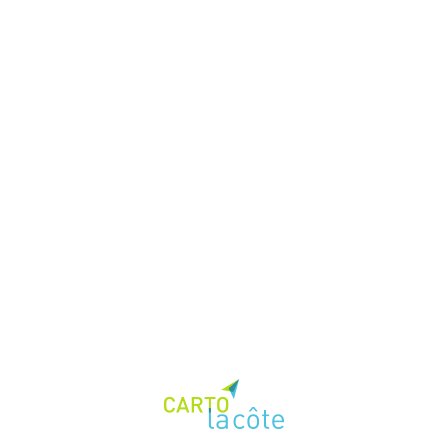
Données
Actualités
Documentation
interface (beta)
Theme:
Loading...
{{mainCtrl.gmfThemeManager.getThemeName() | 